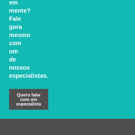
em
mente?
Fale
gora
mesmo
com
um
de
nossos
especialistas.
Quero falar
com um
especialista