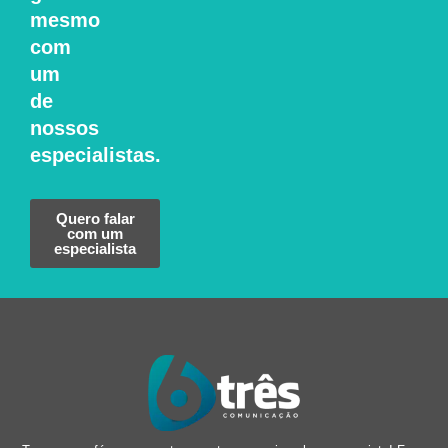
mesmo
com
um
de
nossos
especialistas.
Quero falar
com um
especialista