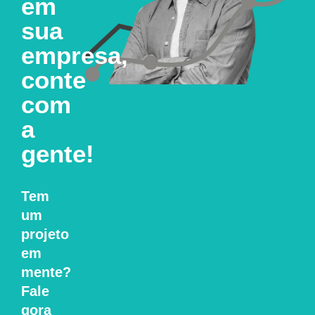
em
sua
empresa,
conte
com
a
gente!
Tem
um
projeto
em
mente?
Fale
gora